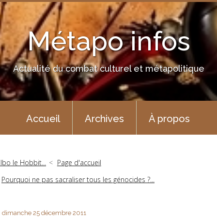
Métapo infos
Actualité du combat culturel et métapolitique
Accueil
Archives
À propos
ilbo le Hobbit...
Page d'accueil
Pourquoi ne pas sacraliser tous les génocides ?...
dimanche 25
décembre 2011