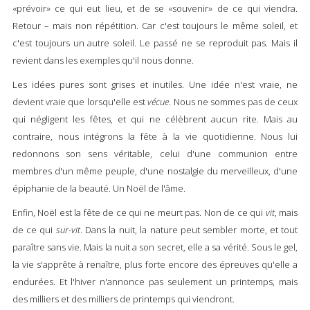
«prévoir» ce qui eut lieu, et de se «souvenir» de ce qui viendra.
Retour – mais non répétition. Car c'est toujours le même soleil, et
c'est toujours un autre soleil. Le passé ne se reproduit pas. Mais il
revient dans les exemples qu'il nous donne.
Les idées pures sont grises et inutiles. Une idée n'est vraie, ne
devient vraie que lorsqu'elle est
vécue
. Nous ne sommes pas de ceux
qui négligent les fêtes, et qui ne célèbrent aucun rite. Mais au
contraire, nous intégrons la fête à la vie quotidienne. Nous lui
redonnons son sens véritable, celui d'une communion entre
membres d'un même peuple, d'une nostalgie du merveilleux, d'une
épiphanie de la beauté. Un Noël de l'âme.
Enfin, Noël est la fête de ce qui ne meurt pas. Non de ce qui
vit
, mais
de ce qui
sur-vit
. Dans la nuit, la nature peut sembler morte, et tout
paraître sans vie. Mais la nuit a son secret, elle a sa vérité. Sous le gel,
la vie s'apprête à renaître, plus forte encore des épreuves qu'elle a
endurées. Et l'hiver n'annonce pas seulement un printemps, mais
des milliers et des milliers de printemps qui viendront.