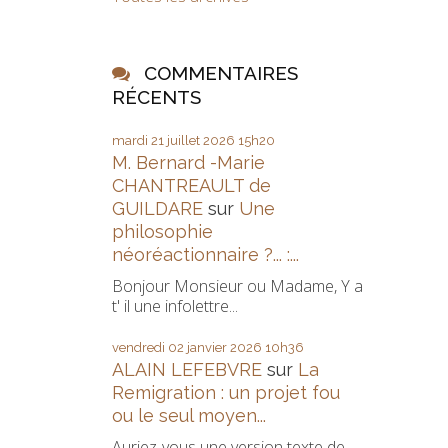
COMMENTAIRES
RÉCENTS
mardi 21
juillet 2026
15h20
M. Bernard -Marie
CHANTREAULT de
GUILDARE
sur
Une
philosophie
néoréactionnaire ?... :...
Bonjour Monsieur ou Madame, Y a
t' il une infolettre...
vendredi 02
janvier 2026
10h36
ALAIN LEFEBVRE
sur
La
Remigration : un projet fou
ou le seul moyen...
Auriez-vous une version texte de