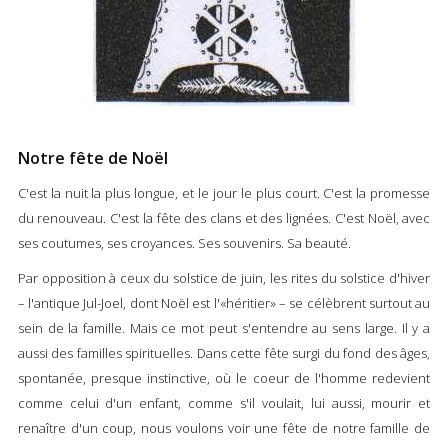
Notre fête de Noël
C'est la nuit la plus longue, et le jour le plus court. C'est la promesse
du renouveau. C'est la fête des clans et des lignées. C'est Noël, avec
ses coutumes, ses croyances. Ses souvenirs. Sa beauté.
Par opposition à ceux du solstice de juin, les rites du solstice d'hiver
– l'antique Jul-Joel, dont Noël est l'«héritier» – se célèbrent surtout au
sein de la famille. Mais ce mot peut s'entendre au sens large. Il y a
aussi des familles spirituelles. Dans cette fête surgi du fond des âges,
spontanée, presque instinctive, où le coeur de l'homme redevient
comme celui d'un enfant, comme s'il voulait, lui aussi, mourir et
renaître d'un coup, nous voulons voir une fête de notre famille de