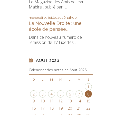
Le Magazine des Amis de Jean
Mabire , publié par l'...
mercredi 29
juillet 2026
14h00
La Nouvelle Droite : une
école de pensée...
Dans ce nouveau numéro de
l'émission de TV Libertés...
AOÛT 2026
Calendrier des notes en Août 2026
D
L
M
M
J
V
S
1
2
3
4
5
6
7
8
9
10
11
12
13
14
15
16
17
18
19
20
21
22