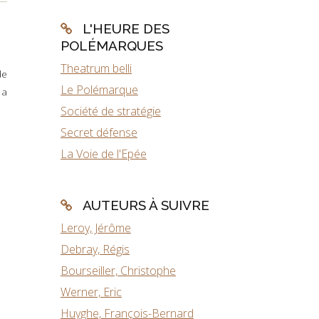
L'HEURE DES
POLÉMARQUES
Theatrum belli
de
Le Polémarque
 a
Société de stratégie
Secret défense
La Voie de l'Epée
AUTEURS À SUIVRE
Leroy, Jérôme
Debray, Régis
Bourseiller, Christophe
Werner, Eric
Huyghe, François-Bernard