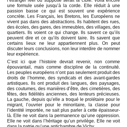
l’étranger réel ou supposé serait la cible. Voilà encore
une formule usée jusqu’à la corde. Elle réduit à une
passion basse ce qui est souvent une expérience
concrète. Les Français, les Bretons, les Européens ne
vivent pas dans des abstractions. Ils habitent des rues,
des écoles, des gares, des immeubles, des villages, des
quartiers. Ils voient ce qui change. Ils savent ce qu’ils
peuvent dire et ce qu’ils doivent taire. Ils savent que
certains lieux ne leur appartiennent plus. On peut
discuter leurs conclusions, non leur interdire de nommer
leur expérience.
C’est ici que l’histoire devrait revenir, non comme
épouvantail, mais comme discipline de la continuité.
Les peuples européens n’ont pas seulement produit des
droits de l’homme, des syndicats et des avant-gardes
artistiques. Ils ont produit des langues, des paysages,
des coutumes, des manières d’être, des cimetières, des
fêtes, des fidélités anciennes, des lenteurs précieuses.
La gauche, depuis qu’elle a troqué le prolétaire pour le
migrant, l’ouvrier pour le minoritaire, la classe pour
l’identité importée, ne sait plus parler à cette épaisseur-
là. Elle ne voit dans la permanence qu’une oppression.
Elle ne voit dans l’héritage qu’un privilège. Elle ne voit
dans la patrie qu’une antichambre de Vichy.