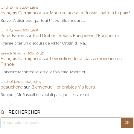
lundi 10
mars 2025
14h34
François Carmignola
sur
Macron face à la Russie : halte à la paix !...
Bravo ! A distribuer partout ! "Les influenceurs...
lundi 03
mars 2025
13h18
Peter Farren
sur
Rod Dreher : « Sans Européens, l’Europe n’a...
« J’aime citer un discours de Viktor Orbán d’il y a...
samedi 01
février 2025
10h37
François Carmignola
sur
L’évolution de la classe moyenne en
France...
L'histoire racontée ici est à la fois émouvante et...
lundi 06
janvier 2025
10h19
beauchene
sur
Bienvenue Honorables Visiteurs...
Bonjour, Mr Raspail ne voulait pas que ce livre soit...
RECHERCHER