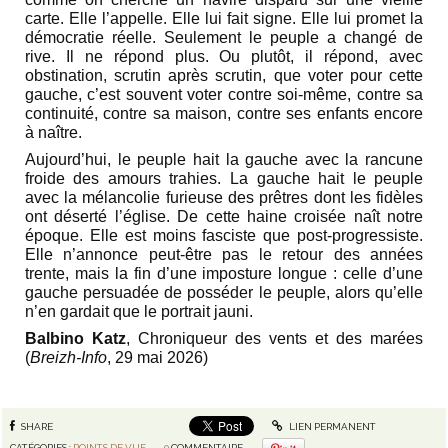
carte. Elle l’appelle. Elle lui fait signe. Elle lui promet la
démocratie réelle. Seulement le peuple a changé de
rive. Il ne répond plus. Ou plutôt, il répond, avec
obstination, scrutin après scrutin, que voter pour cette
gauche, c’est souvent voter contre soi-même, contre sa
continuité, contre sa maison, contre ses enfants encore
à naître.
Aujourd’hui, le peuple hait la gauche avec la rancune
froide des amours trahies. La gauche hait le peuple
avec la mélancolie furieuse des prêtres dont les fidèles
ont déserté l’église. De cette haine croisée naît notre
époque. Elle est moins fasciste que post-progressiste.
Elle n’annonce peut-être pas le retour des années
trente, mais la fin d’une imposture longue : celle d’une
gauche persuadée de posséder le peuple, alors qu’elle
n’en gardait que le portrait jauni.
Balbino Katz
, Chroniqueur des vents et des marées
(
Breizh-Info
, 29 mai 2026)
SHARE
LIEN PERMANENT
CATÉGORIES :
POINTS DE VUE
0
COMMENTAIRE