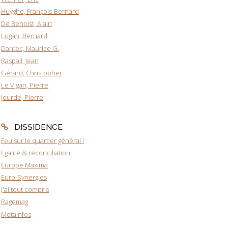
Huyghe, François-Bernard
De Benoist, Alain
Lugan, Bernard
Dantec, Maurice G.
Raspail, Jean
Gérard, Christopher
Le Vigan, Pierre
Jourde, Pierre
DISSIDENCE
Feu sur le quartier général !
Egalité & réconciliation
Europe Maxima
Euro-Synergies
J'ai tout compris
Ragemag
Metainfos