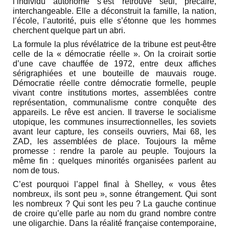
l’individu autonome s’est retrouvé seul, précaire,
interchangeable. Elle a déconstruit la famille, la nation,
l’école, l’autorité, puis elle s’étonne que les hommes
cherchent quelque part un abri.
La formule la plus révélatrice de la tribune est peut-être
celle de la « démocratie réelle ». On la croirait sortie
d’une cave chauffée de 1972, entre deux affiches
sérigraphiées et une bouteille de mauvais rouge.
Démocratie réelle contre démocratie formelle, peuple
vivant contre institutions mortes, assemblées contre
représentation, communalisme contre conquête des
appareils. Le rêve est ancien. Il traverse le socialisme
utopique, les communes insurrectionnelles, les soviets
avant leur capture, les conseils ouvriers, Mai 68, les
ZAD, les assemblées de place. Toujours la même
promesse : rendre la parole au peuple. Toujours la
même fin : quelques minorités organisées parlent au
nom de tous.
C’est pourquoi l’appel final à Shelley, « vous êtes
nombreux, ils sont peu », sonne étrangement. Qui sont
les nombreux ? Qui sont les peu ? La gauche continue
de croire qu’elle parle au nom du grand nombre contre
une oligarchie. Dans la réalité française contemporaine,