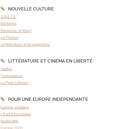
NOUVELLE CULTURE
G.R.E.C.E.
Eléments
Eléments : le blog !
Le Photon
La littérature et le paganisme
LITTÉRATURE ET CINÉMA EN LIBERTÉ
Stalker
Cinématique
Le Petit Célinien
POUR UNE EUROPE INDÉPENDANTE
Europe solidaire
L'Esprit Européen
Realpolitik
Europe 2020