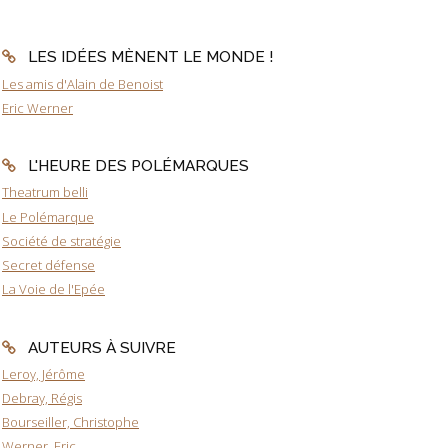
LES IDÉES MÈNENT LE MONDE !
Les amis d'Alain de Benoist
Eric Werner
L'HEURE DES POLÉMARQUES
Theatrum belli
Le Polémarque
Société de stratégie
Secret défense
La Voie de l'Epée
AUTEURS À SUIVRE
Leroy, Jérôme
Debray, Régis
Bourseiller, Christophe
Werner, Eric