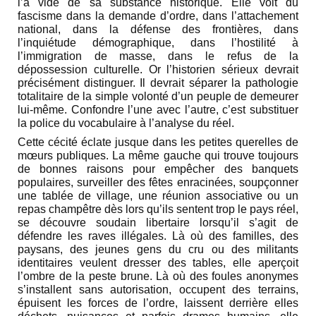
l’a vidé de sa substance historique. Elle voit du
fascisme dans la demande d’ordre, dans l’attachement
national, dans la défense des frontières, dans
l’inquiétude démographique, dans l’hostilité à
l’immigration de masse, dans le refus de la
dépossession culturelle. Or l’historien sérieux devrait
précisément distinguer. Il devrait séparer la pathologie
totalitaire de la simple volonté d’un peuple de demeurer
lui-même. Confondre l’une avec l’autre, c’est substituer
la police du vocabulaire à l’analyse du réel.
Cette cécité éclate jusque dans les petites querelles de
mœurs publiques. La même gauche qui trouve toujours
de bonnes raisons pour empêcher des banquets
populaires, surveiller des fêtes enracinées, soupçonner
une tablée de village, une réunion associative ou un
repas champêtre dès lors qu’ils sentent trop le pays réel,
se découvre soudain libertaire lorsqu’il s’agit de
défendre les raves illégales. Là où des familles, des
paysans, des jeunes gens du cru ou des militants
identitaires veulent dresser des tables, elle aperçoit
l’ombre de la peste brune. Là où des foules anonymes
s’installent sans autorisation, occupent des terrains,
épuisent les forces de l’ordre, laissent derrière elles