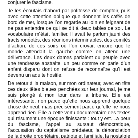
conjurer le fascisme.
Je les écoutais d’abord par politesse de comptoir, puis
avec cette attention oblique que donnent les cafés de
bord de mer, lorsque l’on regarde au loin en feignant de
ne pas entendre ce qui se dit à deux tables de soi. Le
vocabulaire m’était familier. Il avait le parfum jauni des
tracts ronéotés, des réunions interminables, des comités
d’action, de ces soirs où l’on croyait encore que le
monde attendait la gauche comme on attend une
délivrance. Les deux dames parlaient du peuple avec
une tendresse abstraite, un peu comme on parle d’un
enfant disparu dont on refuse de reconnaître qu’il est
devenu un adulte hostile.
De retour à la maison, sur mon ordinateur, avec en tête
ces deux têtes bleues penchées sur leur journal, je me
suis plongé à mon tour dans la tribune. Elle est
intéressante, non parce qu’elle nous apprend quelque
chose de neuf, mais précisément parce qu’elle ne nous
apprend rien. Elle a cette vertu documentaire des textes
qui résument une époque finissante : tout y est. La peur
du fascisme, l’appel au sursaut démocratique,
l’accusation du capitalisme prédateur, la dénonciation
de la droite propriétaire, patriote et familiale, la nostalgie