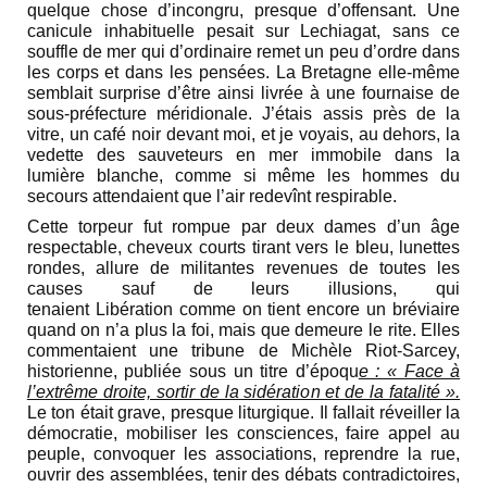
quelque chose d’incongru, presque d’offensant. Une
canicule inhabituelle pesait sur Lechiagat, sans ce
souffle de mer qui d’ordinaire remet un peu d’ordre dans
les corps et dans les pensées. La Bretagne elle-même
semblait surprise d’être ainsi livrée à une fournaise de
sous-préfecture méridionale. J’étais assis près de la
vitre, un café noir devant moi, et je voyais, au dehors, la
vedette des sauveteurs en mer immobile dans la
lumière blanche, comme si même les hommes du
secours attendaient que l’air redevînt respirable.
Cette torpeur fut rompue par deux dames d’un âge
respectable, cheveux courts tirant vers le bleu, lunettes
rondes, allure de militantes revenues de toutes les
causes sauf de leurs illusions, qui
tenaient Libération comme on tient encore un bréviaire
quand on n’a plus la foi, mais que demeure le rite. Elles
commentaient une tribune de Michèle Riot-Sarcey,
historienne, publiée sous un titre d’époqu
e : « Face à
l’extrême droite, sortir de la sidération et de la fatalité ».
Le ton était grave, presque liturgique. Il fallait réveiller la
démocratie, mobiliser les consciences, faire appel au
peuple, convoquer les associations, reprendre la rue,
ouvrir des assemblées, tenir des débats contradictoires,