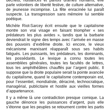
déchets, nuisances et parfois drames humains, elle
parle volontiers de liberté festive, de culture alternative,
de jeunesse incomprise. La fête enracinée lui paraît
suspecte. La transgression sans mémoire lui semble
poétique.
Michèle Riot-Sarcey écrit ensuite que le capitalisme
montre son vrai visage en faisant triompher « ses
prédateurs les plus avides », tandis que la barbarie
deviendrait le signe des temps avec l’arrivée en masse
des pouvoirs d’extrême droite. Ici encore, le vieux
mécanisme marxisant réapparaît sous ses habits
fatigués. Les puissants, les prédateurs, les dominants,
les possédants. Le lexique a connu toutes les
assemblées générales, toutes les facultés de lettres,
tous les amphithéâtres chauffés par l’argent public. Il
suppose que la droite populaire serait la pointe avancée
du capitalisme, quand le capitalisme contemporain est,
pour l’essentiel, mondialiste, déraciné, technocratique,
managérial, publicitaire et hostile aux vieilles formes
d’appartenance.
Il y a même là une contradiction presque comique. La
gauche dénonce les puissances d’argent, puis elle
s’étonne que les peuples se retournent contre les partis