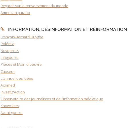
Regards sur le renversement du monde
American parano
INFORMATION, DÉSINFORMATION ET RÉINFORMATION
François-Bernard Huyghe
Polémia
Novopress
Infoguerre
Pièces et Main d'oeuvre
Causeur
L'annuel des idées
Acrimed
Investig'Action
Observatoire des journalistes et de l'information médiatique
Knowckers
Avant-guerre