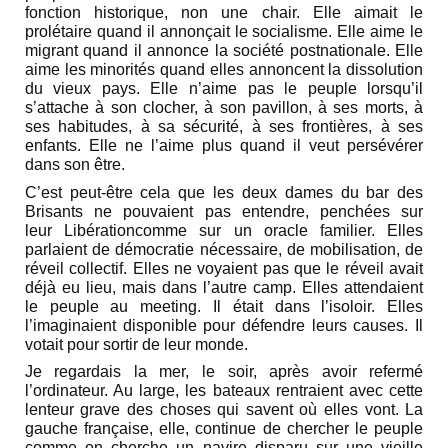
fonction historique, non une chair. Elle aimait le
prolétaire quand il annonçait le socialisme. Elle aime le
migrant quand il annonce la société postnationale. Elle
aime les minorités quand elles annoncent la dissolution
du vieux pays. Elle n’aime pas le peuple lorsqu’il
s’attache à son clocher, à son pavillon, à ses morts, à
ses habitudes, à sa sécurité, à ses frontières, à ses
enfants. Elle ne l’aime plus quand il veut persévérer
dans son être.
C’est peut-être cela que les deux dames du bar des
Brisants ne pouvaient pas entendre, penchées sur
leur Libérationcomme sur un oracle familier. Elles
parlaient de démocratie nécessaire, de mobilisation, de
réveil collectif. Elles ne voyaient pas que le réveil avait
déjà eu lieu, mais dans l’autre camp. Elles attendaient
le peuple au meeting. Il était dans l’isoloir. Elles
l’imaginaient disponible pour défendre leurs causes. Il
votait pour sortir de leur monde.
Je regardais la mer, le soir, après avoir refermé
l’ordinateur. Au large, les bateaux rentraient avec cette
lenteur grave des choses qui savent où elles vont. La
gauche française, elle, continue de chercher le peuple
comme on cherche un navire disparu sur une vieille