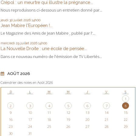
Crépol : un meurtre qui illustre la prégnance...
Nous reproduisons ci-dessous un entretien donné par...
jeudi 30
juillet 2026
14h00
Jean Mabire l'Européen !...
Le Magazine des Amis de Jean Mabire , publié par l'...
mercredi 29
juillet 2026
14h00
La Nouvelle Droite : une école de pensée...
Dans ce nouveau numéro de l'émission de TV Libertés...
AOÛT 2026
Calendrier des notes en Août 2026
D
L
M
M
J
V
S
1
2
3
4
5
6
7
8
9
10
11
12
13
14
15
16
17
18
19
20
21
22
23
24
25
26
27
28
29
30
31