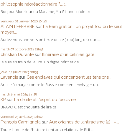
philosophie néoréactionnaire ?... :...
Bonjour Monsieur ou Madame, Y a t' il une infolettre...
vendredi 02
janvier 2026
10h36
ALAIN LEFEBVRE
sur
La Remigration : un projet fou ou le seul
moyen...
Auriez-vous une version texte de ce (trop) long discours...
mardi 07
octobre 2025
21h52
christian Durante
sur
Itinéraire d'un célinien gâté...
Je suis en train de le lire. Un digne héritier de...
jeudi 17
juillet 2025
16h39
Lavenois
sur
Ces enclaves qui concentrent les tensions...
Article à charge contre le Russie comment envisager un...
mardi 13
mai 2025
19h28
KP
sur
La droite et l'esprit du fascisme...
BRAVO C'est chouette de lire ça.
vendredi 25
avril 2025
12h02
François Carmignola
sur
Aux origines de l’antiracisme (2) : «...
Toute l'ironie de l'histoire tient aux relations de BHL...