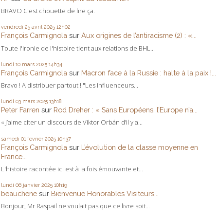
BRAVO C'est chouette de lire ça.
vendredi 25
avril 2025
12h02
François Carmignola
sur
Aux origines de l’antiracisme (2) : «...
Toute l'ironie de l'histoire tient aux relations de BHL...
lundi 10
mars 2025
14h34
François Carmignola
sur
Macron face à la Russie : halte à la paix !...
Bravo ! A distribuer partout ! "Les influenceurs...
lundi 03
mars 2025
13h18
Peter Farren
sur
Rod Dreher : « Sans Européens, l’Europe n’a...
« J’aime citer un discours de Viktor Orbán d’il y a...
samedi 01
février 2025
10h37
François Carmignola
sur
L’évolution de la classe moyenne en
France...
L'histoire racontée ici est à la fois émouvante et...
lundi 06
janvier 2025
10h19
beauchene
sur
Bienvenue Honorables Visiteurs...
Bonjour, Mr Raspail ne voulait pas que ce livre soit...