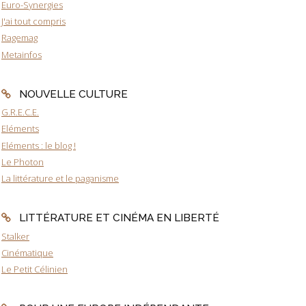
Euro-Synergies
J'ai tout compris
Ragemag
Metainfos
NOUVELLE CULTURE
G.R.E.C.E.
Eléments
Eléments : le blog !
Le Photon
La littérature et le paganisme
LITTÉRATURE ET CINÉMA EN LIBERTÉ
Stalker
Cinématique
Le Petit Célinien