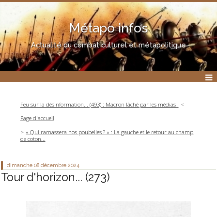
Métapo infos
Actualité du combat culturel et métapolitique
Feu sur la désinformation... (493) : Macron lâché par les médias !
Page d'accueil
« Qui ramassera nos poubelles ? » : La gauche et le retour au champ
de coton...
dimanche 08
décembre 2024
Tour d'horizon... (273)