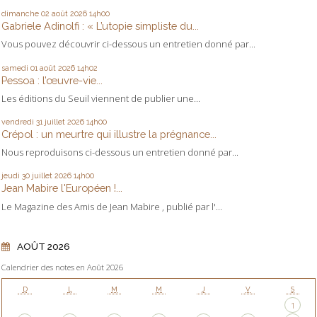
dimanche 02
août 2026
14h00
Gabriele Adinolfi : « L’utopie simpliste du...
Vous pouvez découvrir ci-dessous un entretien donné par...
samedi 01
août 2026
14h02
Pessoa : l’œuvre-vie...
Les éditions du Seuil viennent de publier une...
vendredi 31
juillet 2026
14h00
Crépol : un meurtre qui illustre la prégnance...
Nous reproduisons ci-dessous un entretien donné par...
jeudi 30
juillet 2026
14h00
Jean Mabire l'Européen !...
Le Magazine des Amis de Jean Mabire , publié par l'...
AOÛT 2026
Calendrier des notes en Août 2026
D
L
M
M
J
V
S
1