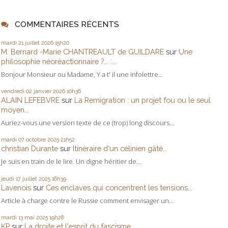
COMMENTAIRES RÉCENTS
mardi 21
juillet 2026
15h20
M. Bernard -Marie CHANTREAULT de GUILDARE
sur
Une
philosophie néoréactionnaire ?... :...
Bonjour Monsieur ou Madame, Y a t' il une infolettre...
vendredi 02
janvier 2026
10h36
ALAIN LEFEBVRE
sur
La Remigration : un projet fou ou le seul
moyen...
Auriez-vous une version texte de ce (trop) long discours...
mardi 07
octobre 2025
21h52
christian Durante
sur
Itinéraire d'un célinien gâté...
Je suis en train de le lire. Un digne héritier de...
jeudi 17
juillet 2025
16h39
Lavenois
sur
Ces enclaves qui concentrent les tensions...
Article à charge contre le Russie comment envisager un...
mardi 13
mai 2025
19h28
KP
sur
La droite et l'esprit du fascisme...