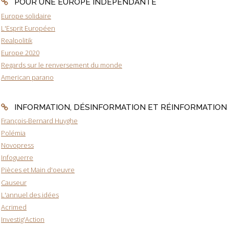
POUR UNE EUROPE INDÉPENDANTE
Europe solidaire
L'Esprit Européen
Realpolitik
Europe 2020
Regards sur le renversement du monde
American parano
INFORMATION, DÉSINFORMATION ET RÉINFORMATION
François-Bernard Huyghe
Polémia
Novopress
Infoguerre
Pièces et Main d'oeuvre
Causeur
L'annuel des idées
Acrimed
Investig'Action