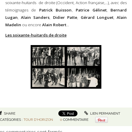
soixante-huitards de droite (Occident, Action française,...), avec des
témoignages de
Patrick Buisson
,
Patrice Gélinet
,
Bernard
Lugan
,
Alain Sanders
,
Didier Patte
,
Gérard Longuet
,
Alain
Madelin
ou encore
Alain Robert
...
Les soixante-huitards de droite
SHARE
LIEN PERMANENT
CATÉGORIES :
TOUR D'HORIZON
0
COMMENTAIRE
es commentaires sont fermés.