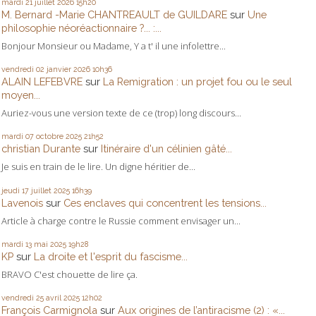
mardi 21
juillet 2026
15h20
M. Bernard -Marie CHANTREAULT de GUILDARE
sur
Une
philosophie néoréactionnaire ?... :...
Bonjour Monsieur ou Madame, Y a t' il une infolettre...
vendredi 02
janvier 2026
10h36
ALAIN LEFEBVRE
sur
La Remigration : un projet fou ou le seul
moyen...
Auriez-vous une version texte de ce (trop) long discours...
mardi 07
octobre 2025
21h52
christian Durante
sur
Itinéraire d'un célinien gâté...
Je suis en train de le lire. Un digne héritier de...
jeudi 17
juillet 2025
16h39
Lavenois
sur
Ces enclaves qui concentrent les tensions...
Article à charge contre le Russie comment envisager un...
mardi 13
mai 2025
19h28
KP
sur
La droite et l'esprit du fascisme...
BRAVO C'est chouette de lire ça.
vendredi 25
avril 2025
12h02
François Carmignola
sur
Aux origines de l’antiracisme (2) : «...