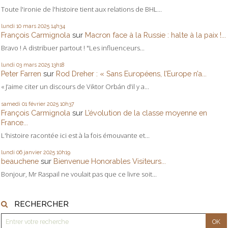
Toute l'ironie de l'histoire tient aux relations de BHL...
lundi 10
mars 2025
14h34
François Carmignola
sur
Macron face à la Russie : halte à la paix !...
Bravo ! A distribuer partout ! "Les influenceurs...
lundi 03
mars 2025
13h18
Peter Farren
sur
Rod Dreher : « Sans Européens, l’Europe n’a...
« J’aime citer un discours de Viktor Orbán d’il y a...
samedi 01
février 2025
10h37
François Carmignola
sur
L’évolution de la classe moyenne en
France...
L'histoire racontée ici est à la fois émouvante et...
lundi 06
janvier 2025
10h19
beauchene
sur
Bienvenue Honorables Visiteurs...
Bonjour, Mr Raspail ne voulait pas que ce livre soit...
RECHERCHER