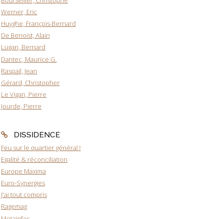
Werner, Eric
Huyghe, François-Bernard
De Benoist, Alain
Lugan, Bernard
Dantec, Maurice G.
Raspail, Jean
Gérard, Christopher
Le Vigan, Pierre
Jourde, Pierre
DISSIDENCE
Feu sur le quartier général !
Egalité & réconciliation
Europe Maxima
Euro-Synergies
J'ai tout compris
Ragemag
Metainfos