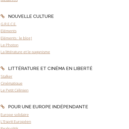
NOUVELLE CULTURE
G.R.E.C.E.
Eléments
Eléments : le blog !
Le Photon
La littérature et le paganisme
LITTÉRATURE ET CINÉMA EN LIBERTÉ
Stalker
Cinématique
Le Petit Célinien
POUR UNE EUROPE INDÉPENDANTE
Europe solidaire
L'Esprit Européen
Realpolitik