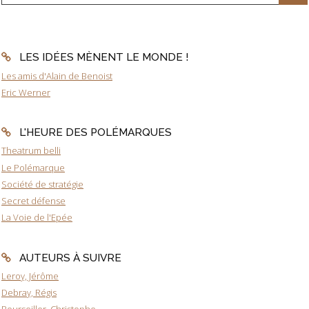
LES IDÉES MÈNENT LE MONDE !
Les amis d'Alain de Benoist
Eric Werner
L'HEURE DES POLÉMARQUES
Theatrum belli
Le Polémarque
Société de stratégie
Secret défense
La Voie de l'Epée
AUTEURS À SUIVRE
Leroy, Jérôme
Debray, Régis
Bourseiller, Christophe