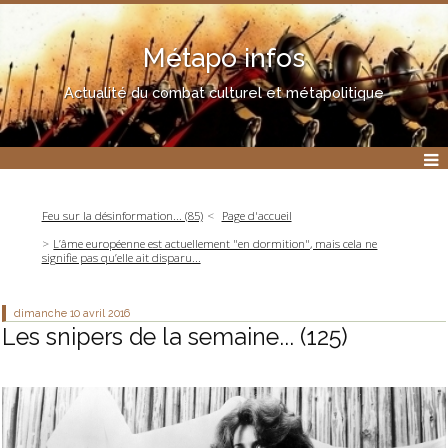
Métapo infos
Actualité du combat culturel et métapolitique
Feu sur la désinformation... (85)
Page d'accueil
L’âme européenne est actuellement "en dormition", mais cela ne
signifie pas qu’elle ait disparu...
dimanche 10
avril 2016
Les snipers de la semaine... (125)