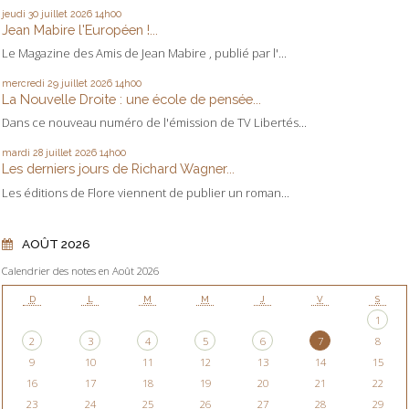
jeudi 30
juillet 2026
14h00
Jean Mabire l'Européen !...
Le Magazine des Amis de Jean Mabire , publié par l'...
mercredi 29
juillet 2026
14h00
La Nouvelle Droite : une école de pensée...
Dans ce nouveau numéro de l'émission de TV Libertés...
mardi 28
juillet 2026
14h00
Les derniers jours de Richard Wagner...
Les éditions de Flore viennent de publier un roman...
AOÛT 2026
Calendrier des notes en Août 2026
D
L
M
M
J
V
S
1
2
3
4
5
6
7
8
9
10
11
12
13
14
15
16
17
18
19
20
21
22
23
24
25
26
27
28
29