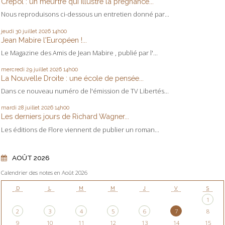
Crépol : un meurtre qui illustre la prégnance...
Nous reproduisons ci-dessous un entretien donné par...
jeudi 30
juillet 2026
14h00
Jean Mabire l'Européen !...
Le Magazine des Amis de Jean Mabire , publié par l'...
mercredi 29
juillet 2026
14h00
La Nouvelle Droite : une école de pensée...
Dans ce nouveau numéro de l'émission de TV Libertés...
mardi 28
juillet 2026
14h00
Les derniers jours de Richard Wagner...
Les éditions de Flore viennent de publier un roman...
AOÛT 2026
Calendrier des notes en Août 2026
D
L
M
M
J
V
S
1
2
3
4
5
6
7
8
9
10
11
12
13
14
15