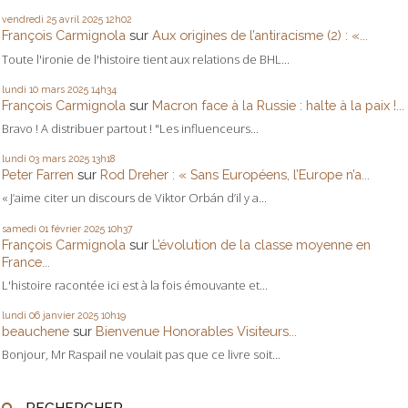
vendredi 25
avril 2025
12h02
François Carmignola
sur
Aux origines de l’antiracisme (2) : «...
Toute l'ironie de l'histoire tient aux relations de BHL...
lundi 10
mars 2025
14h34
François Carmignola
sur
Macron face à la Russie : halte à la paix !...
Bravo ! A distribuer partout ! "Les influenceurs...
lundi 03
mars 2025
13h18
Peter Farren
sur
Rod Dreher : « Sans Européens, l’Europe n’a...
« J’aime citer un discours de Viktor Orbán d’il y a...
samedi 01
février 2025
10h37
François Carmignola
sur
L’évolution de la classe moyenne en
France...
L'histoire racontée ici est à la fois émouvante et...
lundi 06
janvier 2025
10h19
beauchene
sur
Bienvenue Honorables Visiteurs...
Bonjour, Mr Raspail ne voulait pas que ce livre soit...
RECHERCHER