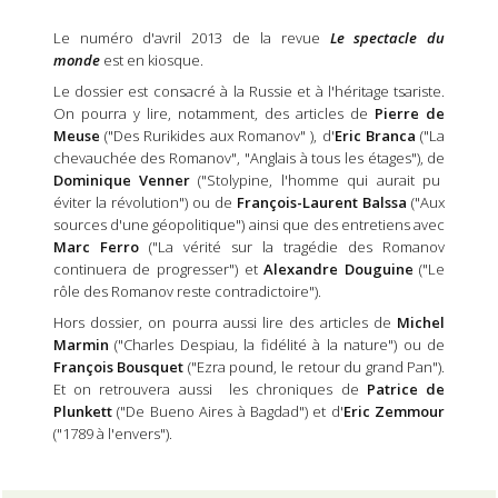
Le numéro d'avril 2013 de la revue
Le spectacle du
monde
est en kiosque.
Le dossier est consacré à la Russie et à l'héritage tsariste.
On pourra y lire, notamment, des articles de
Pierre de
Meuse
("Des Rurikides aux Romanov" ), d'
Eric Branca
("La
chevauchée des Romanov", "Anglais à tous les étages"), de
Dominique Venner
("Stolypine, l'homme qui aurait pu
éviter la révolution") ou de
François-Laurent Balssa
("Aux
sources d'une géopolitique") ainsi que des entretiens avec
Marc Ferro
("La vérité sur la tragédie des Romanov
continuera de progresser") et
Alexandre Douguine
("Le
rôle des Romanov reste contradictoire").
Hors dossier, on pourra aussi lire des articles de
Michel
Marmin
("Charles Despiau, la fidélité à la nature") ou de
François Bousquet
("Ezra pound, le retour du grand Pan").
Et on retrouvera aussi les chroniques de
Patrice de
Plunkett
("De Bueno Aires à Bagdad") et d'
Eric Zemmour
("1789 à l'envers").