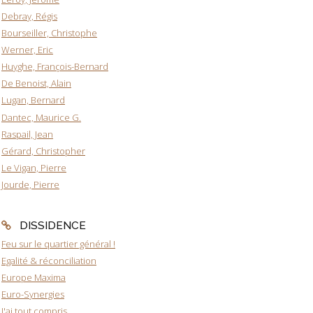
Debray, Régis
Bourseiller, Christophe
Werner, Eric
Huyghe, François-Bernard
De Benoist, Alain
Lugan, Bernard
Dantec, Maurice G.
Raspail, Jean
Gérard, Christopher
Le Vigan, Pierre
Jourde, Pierre
DISSIDENCE
Feu sur le quartier général !
Egalité & réconciliation
Europe Maxima
Euro-Synergies
J'ai tout compris