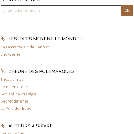
LES IDÉES MÈNENT LE MONDE !
Les amis d'Alain de Benoist
Eric Werner
L'HEURE DES POLÉMARQUES
Theatrum belli
Le Polémarque
Société de stratégie
Secret défense
La Voie de l'Epée
AUTEURS À SUIVRE
Leroy, Jérôme