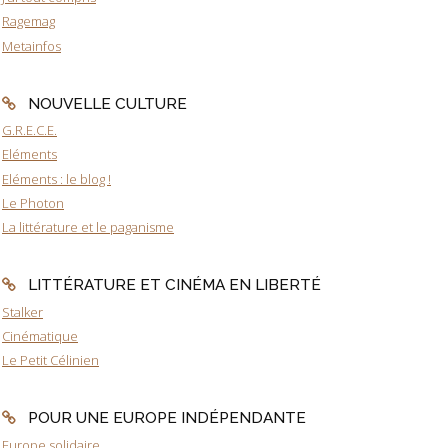
Ragemag
Metainfos
NOUVELLE CULTURE
G.R.E.C.E.
Eléments
Eléments : le blog !
Le Photon
La littérature et le paganisme
LITTÉRATURE ET CINÉMA EN LIBERTÉ
Stalker
Cinématique
Le Petit Célinien
POUR UNE EUROPE INDÉPENDANTE
Europe solidaire