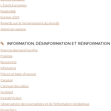
L'Esprit Européen
Realpolitik
Europe 2020
Regards sur le renversement du monde
American parano
INFORMATION, DÉSINFORMATION ET RÉINFORMATION
François-Bernard Huyghe
Polémia
Novopress
Infoguerre
Pièces et Main d'oeuvre
Causeur
L'annuel des idées
Acrimed
Investig'Action
Observatoire des journalistes et de l'information médiatique
Knowckers