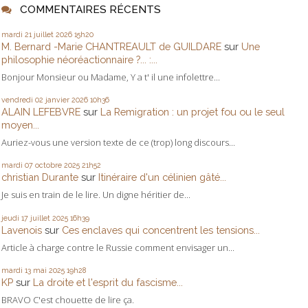
COMMENTAIRES RÉCENTS
mardi 21
juillet 2026
15h20
M. Bernard -Marie CHANTREAULT de GUILDARE
sur
Une
philosophie néoréactionnaire ?... :...
Bonjour Monsieur ou Madame, Y a t' il une infolettre...
vendredi 02
janvier 2026
10h36
ALAIN LEFEBVRE
sur
La Remigration : un projet fou ou le seul
moyen...
Auriez-vous une version texte de ce (trop) long discours...
mardi 07
octobre 2025
21h52
christian Durante
sur
Itinéraire d'un célinien gâté...
Je suis en train de le lire. Un digne héritier de...
jeudi 17
juillet 2025
16h39
Lavenois
sur
Ces enclaves qui concentrent les tensions...
Article à charge contre le Russie comment envisager un...
mardi 13
mai 2025
19h28
KP
sur
La droite et l'esprit du fascisme...
BRAVO C'est chouette de lire ça.