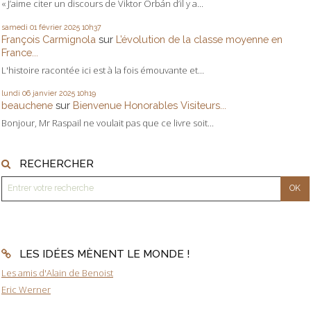
« J’aime citer un discours de Viktor Orbán d’il y a...
samedi 01
février 2025
10h37
François Carmignola
sur
L’évolution de la classe moyenne en
France...
L'histoire racontée ici est à la fois émouvante et...
lundi 06
janvier 2025
10h19
beauchene
sur
Bienvenue Honorables Visiteurs...
Bonjour, Mr Raspail ne voulait pas que ce livre soit...
RECHERCHER
LES IDÉES MÈNENT LE MONDE !
Les amis d'Alain de Benoist
Eric Werner