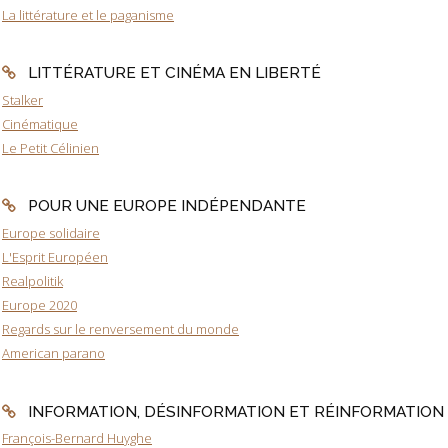
La littérature et le paganisme
LITTÉRATURE ET CINÉMA EN LIBERTÉ
Stalker
Cinématique
Le Petit Célinien
POUR UNE EUROPE INDÉPENDANTE
Europe solidaire
L'Esprit Européen
Realpolitik
Europe 2020
Regards sur le renversement du monde
American parano
INFORMATION, DÉSINFORMATION ET RÉINFORMATION
François-Bernard Huyghe