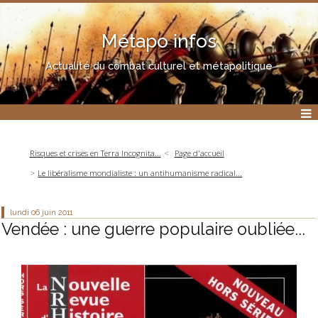
Métapo infos
Actualité du combat culturel et métapolitique
Risques et crises en Terra Incognita...
Page d'accueil
Le libéralisme mondialiste : un antihumanisme radical...
lundi 06
juin 2011
Vendée : une guerre populaire oubliée...