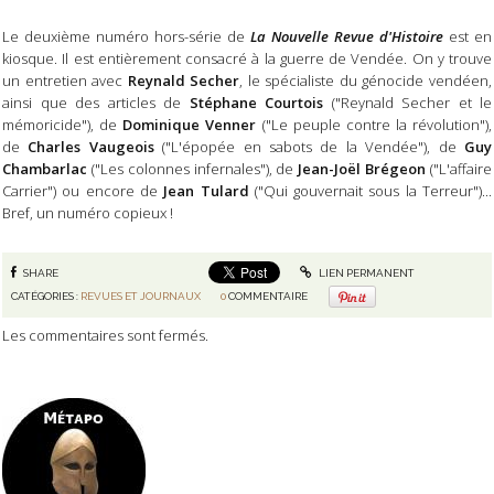
Le deuxième numéro hors-série de
La Nouvelle Revue d'Histoire
est en
kiosque. Il est entièrement consacré à la guerre de Vendée. On y trouve
un entretien avec
Reynald Secher
, le spécialiste du génocide vendéen,
ainsi que des articles de
Stéphane Courtois
("Reynald Secher et le
mémoricide"), de
Dominique Venner
("Le peuple contre la révolution"),
de
Charles Vaugeois
("L'épopée en sabots de la Vendée"), de
Guy
Chambarlac
("Les colonnes infernales"), de
Jean-Joël Brégeon
("L'affaire
Carrier") ou encore de
Jean Tulard
("Qui gouvernait sous la Terreur")...
Bref, un numéro copieux !
SHARE
LIEN PERMANENT
CATÉGORIES :
REVUES ET JOURNAUX
0
COMMENTAIRE
Les commentaires sont fermés.