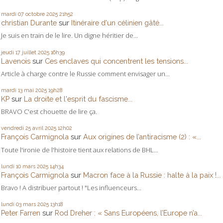
mardi 07
octobre 2025
21h52
christian Durante
sur
Itinéraire d'un célinien gâté...
Je suis en train de le lire. Un digne héritier de...
jeudi 17
juillet 2025
16h39
Lavenois
sur
Ces enclaves qui concentrent les tensions...
Article à charge contre le Russie comment envisager un...
mardi 13
mai 2025
19h28
KP
sur
La droite et l'esprit du fascisme...
BRAVO C'est chouette de lire ça.
vendredi 25
avril 2025
12h02
François Carmignola
sur
Aux origines de l’antiracisme (2) : «...
Toute l'ironie de l'histoire tient aux relations de BHL...
lundi 10
mars 2025
14h34
François Carmignola
sur
Macron face à la Russie : halte à la paix !...
Bravo ! A distribuer partout ! "Les influenceurs...
lundi 03
mars 2025
13h18
Peter Farren
sur
Rod Dreher : « Sans Européens, l’Europe n’a...