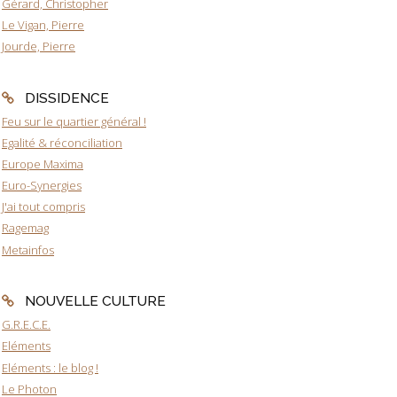
Gérard, Christopher
Le Vigan, Pierre
Jourde, Pierre
DISSIDENCE
Feu sur le quartier général !
Egalité & réconciliation
Europe Maxima
Euro-Synergies
J'ai tout compris
Ragemag
Metainfos
NOUVELLE CULTURE
G.R.E.C.E.
Eléments
Eléments : le blog !
Le Photon