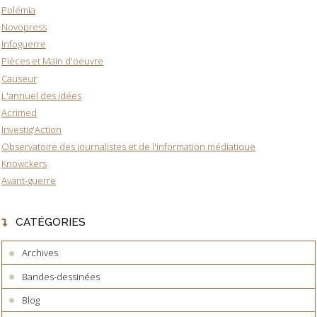
Polémia
Novopress
Infoguerre
Pièces et Main d'oeuvre
Causeur
L'annuel des idées
Acrimed
Investig'Action
Observatoire des journalistes et de l'information médiatique
Knowckers
Avant-guerre
CATÉGORIES
Archives
Bandes-dessinées
Blog