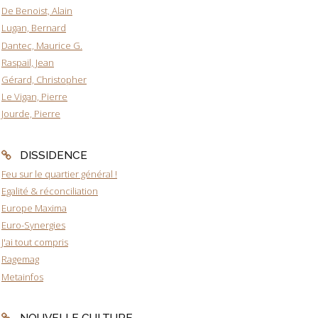
De Benoist, Alain
Lugan, Bernard
Dantec, Maurice G.
Raspail, Jean
Gérard, Christopher
Le Vigan, Pierre
Jourde, Pierre
DISSIDENCE
Feu sur le quartier général !
Egalité & réconciliation
Europe Maxima
Euro-Synergies
J'ai tout compris
Ragemag
Metainfos
NOUVELLE CULTURE