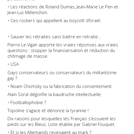
• Les réactions de Roland Dumas, Jean-Marie Le Pen et
Jean-Luc Mélenchon.
• Ces rockers qui appellent au boycott d’Israël.
•
Sauver les retraites sans battre en retraite…
Pierre Le Vigan apporte les vraies réponses aux vraies
questions : stopper la financiarisation et réduction du
chômage de masse.
•
USA
Gays conservateurs ou conservateurs du militantisme
gay ?
•
Noam Chomsky ou la fabrication du consentement.
Alain Soral dégonfle la baudruche intellectuelle.
•
Footballophobie ?
Topoline s’agace et dénonce la tyrannie !
Dix raisons pour lesquelles les Français s’essuient les
pieds sur les Bleus. Liste établie par Gabriel Fouquet.
•
Et si les Allemands revenaient au mark ?