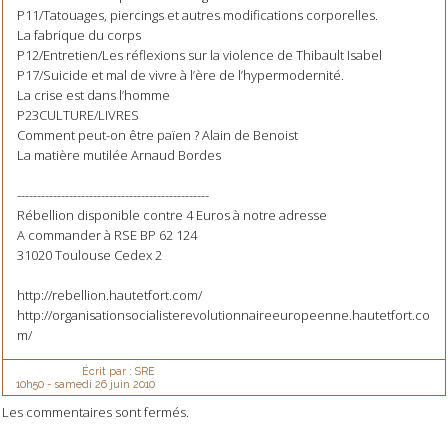
P11/Tatouages, piercings et autres modifications corporelles.
La fabrique du corps
P12/Entretien/Les réflexions sur la violence de Thibault Isabel
P17/Suicide et mal de vivre à l’ère de l’hypermodernité.
La crise est dans l’homme
P23CULTURE/LIVRES
Comment peut-on être païen ? Alain de Benoist
La matière mutilée Arnaud Bordes
------------------------------------------------
Rébellion disponible contre 4 Euros à notre adresse
A commander à RSE BP 62 124
31020 Toulouse Cedex 2
http://rebellion.hautetfort.com/
http://organisationsocialisterevolutionnaireeuropeenne.hautetfort.co
m/
Écrit par :
SRE
10h50
-
samedi 26
juin 2010
Les commentaires sont fermés.