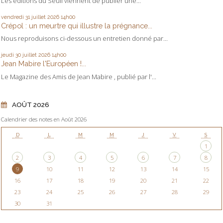
Les éditions du Seuil viennent de publier une...
vendredi 31
juillet 2026
14h00
Crépol : un meurtre qui illustre la prégnance...
Nous reproduisons ci-dessous un entretien donné par...
jeudi 30
juillet 2026
14h00
Jean Mabire l'Européen !...
Le Magazine des Amis de Jean Mabire , publié par l'...
AOÛT 2026
Calendrier des notes en Août 2026
D
L
M
M
J
V
S
1
2
3
4
5
6
7
8
9
10
11
12
13
14
15
16
17
18
19
20
21
22
23
24
25
26
27
28
29
30
31