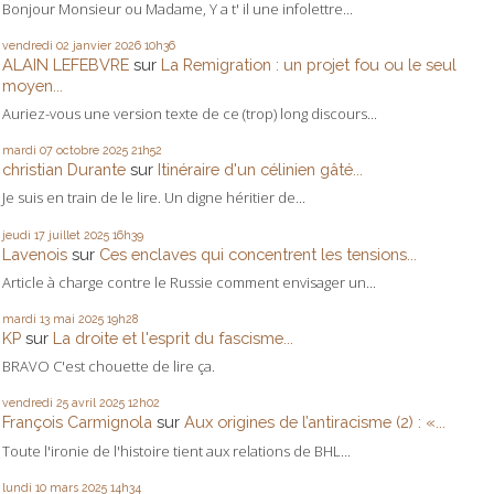
Bonjour Monsieur ou Madame, Y a t' il une infolettre...
vendredi 02
janvier 2026
10h36
ALAIN LEFEBVRE
sur
La Remigration : un projet fou ou le seul
moyen...
Auriez-vous une version texte de ce (trop) long discours...
mardi 07
octobre 2025
21h52
christian Durante
sur
Itinéraire d'un célinien gâté...
Je suis en train de le lire. Un digne héritier de...
jeudi 17
juillet 2025
16h39
Lavenois
sur
Ces enclaves qui concentrent les tensions...
Article à charge contre le Russie comment envisager un...
mardi 13
mai 2025
19h28
KP
sur
La droite et l'esprit du fascisme...
BRAVO C'est chouette de lire ça.
vendredi 25
avril 2025
12h02
François Carmignola
sur
Aux origines de l’antiracisme (2) : «...
Toute l'ironie de l'histoire tient aux relations de BHL...
lundi 10
mars 2025
14h34