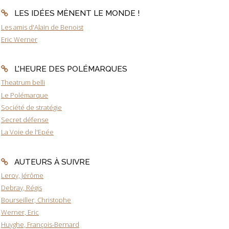
LES IDÉES MÈNENT LE MONDE !
Les amis d'Alain de Benoist
Eric Werner
L'HEURE DES POLÉMARQUES
Theatrum belli
Le Polémarque
Société de stratégie
Secret défense
La Voie de l'Epée
AUTEURS À SUIVRE
Leroy, Jérôme
Debray, Régis
Bourseiller, Christophe
Werner, Eric
Huyghe, François-Bernard