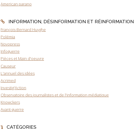
American parano
INFORMATION, DÉSINFORMATION ET RÉINFORMATION
François-Bernard Huyghe
Polémia
Novopress
Infoguerre
Pièces et Main d'oeuvre
Causeur
L'annuel des idées
Acrimed
Investig'Action
Observatoire des journalistes et de l'information médiatique
Knowckers
Avant-guerre
CATÉGORIES