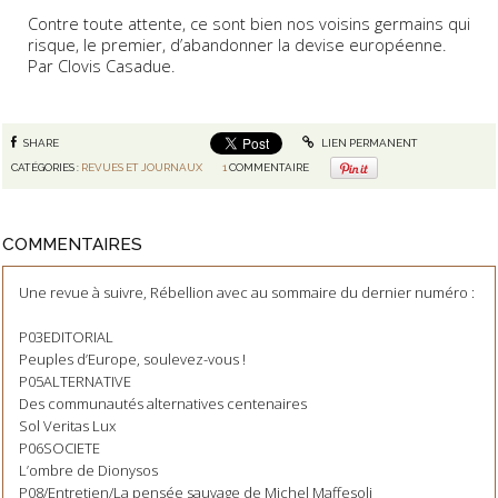
Contre toute attente, ce sont bien nos voisins germains qui
risque, le premier, d’abandonner la devise européenne.
Par Clovis Casadue.
SHARE
LIEN PERMANENT
CATÉGORIES :
REVUES ET JOURNAUX
1
COMMENTAIRE
COMMENTAIRES
Une revue à suivre, Rébellion avec au sommaire du dernier numéro :
P03EDITORIAL
Peuples d’Europe, soulevez-vous !
P05ALTERNATIVE
Des communautés alternatives centenaires
Sol Veritas Lux
P06SOCIETE
L’ombre de Dionysos
P08/Entretien/La pensée sauvage de Michel Maffesoli