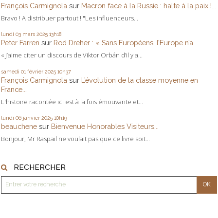
François Carmignola
sur
Macron face à la Russie : halte à la paix !...
Bravo ! A distribuer partout ! "Les influenceurs...
lundi 03
mars 2025
13h18
Peter Farren
sur
Rod Dreher : « Sans Européens, l’Europe n’a...
« J’aime citer un discours de Viktor Orbán d’il y a...
samedi 01
février 2025
10h37
François Carmignola
sur
L’évolution de la classe moyenne en
France...
L'histoire racontée ici est à la fois émouvante et...
lundi 06
janvier 2025
10h19
beauchene
sur
Bienvenue Honorables Visiteurs...
Bonjour, Mr Raspail ne voulait pas que ce livre soit...
RECHERCHER