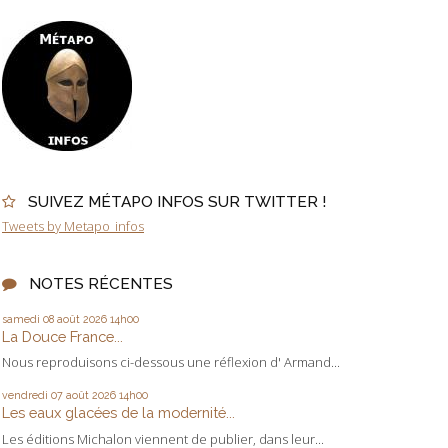
SUIVEZ MÉTAPO INFOS SUR TWITTER !
Tweets by Metapo_infos
NOTES RÉCENTES
samedi 08
août 2026
14h00
La Douce France...
Nous reproduisons ci-dessous une réflexion d' Armand...
vendredi 07
août 2026
14h00
Les eaux glacées de la modernité...
Les éditions Michalon viennent de publier, dans leur...