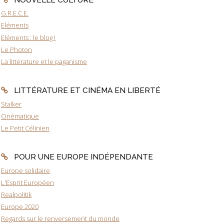
G.R.E.C.E.
Eléments
Eléments : le blog !
Le Photon
La littérature et le paganisme
LITTÉRATURE ET CINÉMA EN LIBERTÉ
Stalker
Cinématique
Le Petit Célinien
POUR UNE EUROPE INDÉPENDANTE
Europe solidaire
L'Esprit Européen
Realpolitik
Europe 2020
Regards sur le renversement du monde