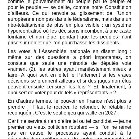
comme le gouvernement du peuple par le peuple et
pour le peuple — se délite, comme notre Constitution
d’ailleurs. Ce qui renvoie au glissement de l’Union
européenne non pas dans le fédéralisme, mais dans un
néo-totalitarisme de plus en plus visible : un système
hypercentralisé où les décisions incombent à une caste
lointaine et non élue, pendant que les peuples n’ont
prise sur rien et que l’on pourchasse les dissidents.
Les votes à l’Assemblée nationale en disent long :
même sur des questions a priori importantes, on
constate que seule une minorité de députés vote
vraiment (2), les autres ayant manifestement mieux à
faire. À quoi sert en effet le Parlement si les vraies
décisions se prennent ailleurs et si des juges non élus
peuvent ensuite censurer les lois ? Et, finalement, à
quoi sert de voter pour de tels « représentants » ?
En d’autres termes, le pouvoir en France n’est plus à
prendre : il faut le recréer, le refonder, le rétablir, le
reconquérir. C’est le seul enjeu qui vaille en 2027.
Car il ne servira à rien d’élire tel ou tel candidat — jeune
premier ou vieux politicien roublard — si l’on ne remet
pas en cause le processus ayant conduit à la
déconstruction méthodique de notre souveraineté et