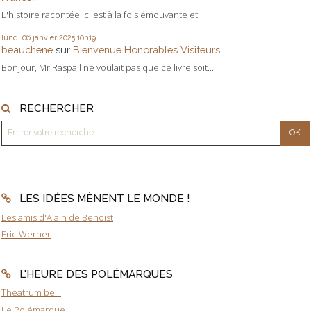
L'histoire racontée ici est à la fois émouvante et...
lundi 06
janvier 2025
10h19
beauchene
sur
Bienvenue Honorables Visiteurs...
Bonjour, Mr Raspail ne voulait pas que ce livre soit...
RECHERCHER
LES IDÉES MÈNENT LE MONDE !
Les amis d'Alain de Benoist
Eric Werner
L'HEURE DES POLÉMARQUES
Theatrum belli
Le Polémarque