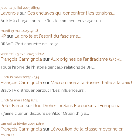
jeudi 17
juillet 2025
16h39
Lavenois
sur
Ces enclaves qui concentrent les tensions...
Article à charge contre le Russie comment envisager un...
mardi 13
mai 2025
19h28
KP
sur
La droite et l'esprit du fascisme...
BRAVO C'est chouette de lire ça.
vendredi 25
avril 2025
12h02
François Carmignola
sur
Aux origines de l’antiracisme (2) : «...
Toute l'ironie de l'histoire tient aux relations de BHL...
lundi 10
mars 2025
14h34
François Carmignola
sur
Macron face à la Russie : halte à la paix !...
Bravo ! A distribuer partout ! "Les influenceurs...
lundi 03
mars 2025
13h18
Peter Farren
sur
Rod Dreher : « Sans Européens, l’Europe n’a...
« J’aime citer un discours de Viktor Orbán d’il y a...
samedi 01
février 2025
10h37
François Carmignola
sur
L’évolution de la classe moyenne en
France...