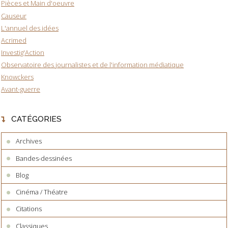
Pièces et Main d'oeuvre
Causeur
L'annuel des idées
Acrimed
Investig'Action
Observatoire des journalistes et de l'information médiatique
Knowckers
Avant-guerre
CATÉGORIES
Archives
Bandes-dessinées
Blog
Cinéma / Théatre
Citations
Classiques