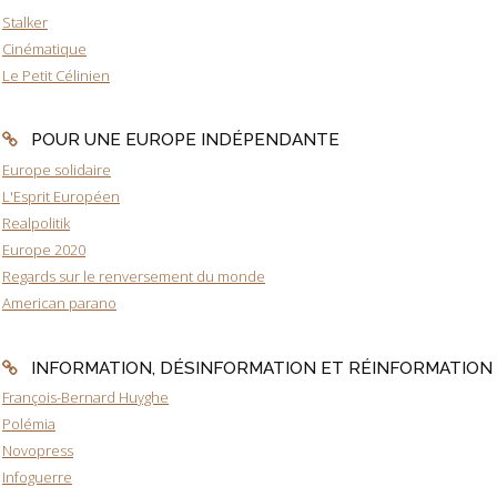
Stalker
Cinématique
Le Petit Célinien
POUR UNE EUROPE INDÉPENDANTE
Europe solidaire
L'Esprit Européen
Realpolitik
Europe 2020
Regards sur le renversement du monde
American parano
INFORMATION, DÉSINFORMATION ET RÉINFORMATION
François-Bernard Huyghe
Polémia
Novopress
Infoguerre