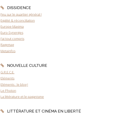
DISSIDENCE
Feu sur le quartier général !
Egalité & réconciliation
Europe Maxima
Euro-Synergies
J'ai tout compris
Ragemag
Metainfos
NOUVELLE CULTURE
G.R.E.C.E.
Eléments
Eléments : le blog !
Le Photon
La littérature et le paganisme
LITTÉRATURE ET CINÉMA EN LIBERTÉ