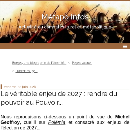
Métapo infos
Actualité du combat culturel et métapolitique
Borges, une biographie de l'éternité...
Page d'accueil
Führer rouge...
vendredi 12
juin 2026
Le véritable enjeu de 2027 : rendre du
pouvoir au Pouvoir...
Nous reproduisons ci-dessous un point de vue de
Michel
Geoffroy
, cueilli sur
Polémia
et consacré aux enjeux de
l'élection de 2027...